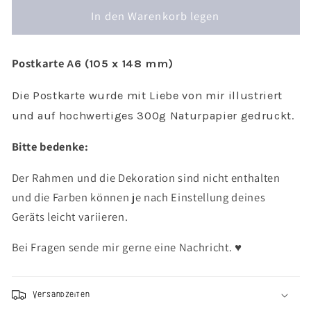
Menge
Menge
für
In den Warenkorb legen
für
Weihnachtskarte
Weihnachtskarte
Weihnachtsbaum
Weihnachtsbaum
Postkarte
im
im
A6 (105 x 148 mm)
Korb
Korb
-
-
Die Postkarte wurde mit Liebe von mir illustriert
weihnachtliche
weihnachtliche
und auf hochwertiges 300g Naturpapier gedruckt.
Postkarte
Postkarte
Tanne
Tanne
Bitte bedenke:
Der Rahmen und die Dekoration sind nicht enthalten
und die Farben können je nach Einstellung deines
Geräts leicht variieren.
Bei Fragen sende mir gerne eine Nachricht. ♥︎
Versandzeiten