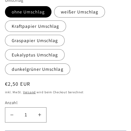
Umschlag
ohne Umschlag
weißer Umschlag
Kraftpapier Umschlag
Graspapier Umschlag
Eukalyptus Umschlag
dunkelgrüner Umschlag
Normaler
€2,50 EUR
Preis
inkl. MwSt.
Versand
wird beim Checkout berechnet
Anzahl
Verringere
Erhöhe
die
die