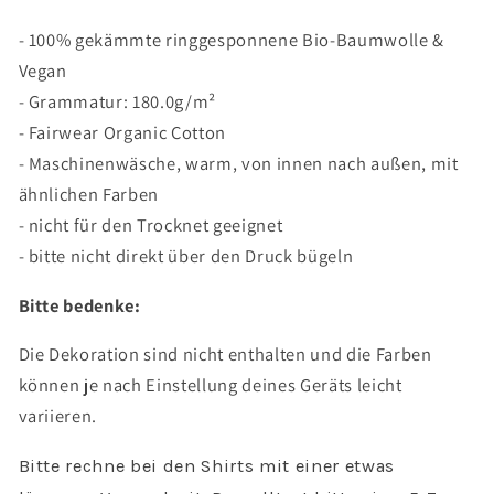
Essentials
Essentials
-
-
- 100% gekämmte ringgesponnene Bio-Baumwolle &
BIOBAUMWOLLE
BIOBAUMWOLLE
Vegan
Cozy
Cozy
- Grammatur: 180.0g/m²
Autumn
Autumn
Shirt
Shirt
- Fairwear Organic Cotton
- Maschinenwäsche, warm, von innen nach außen, mit
ähnlichen Farben
- nicht für den Trocknet geeignet
- bitte nicht direkt über den Druck bügeln
Bitte bedenke:
Die Dekoration sind nicht enthalten und die Farben
können je nach Einstellung deines Geräts leicht
variieren.
Bitte rechne bei den Shirts mit einer etwas