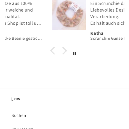
Ein Scrunchie das nicht jeder hat.
Liebevolles Design und tolle
Verarbeitung.
Es hält auch sicher meine langen
Haare.
Katha
Scrunchie Gänse Haarband Wiese Gans - handgezeichneter & handgenähter Haargummi
Links
Suchen
Impressum