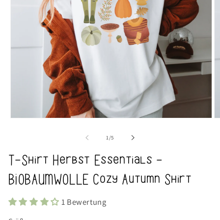
Medien
M
1
2
in
in
von
1
/
5
Modal
M
öffnen
öf
T-Shirt Herbst Essentials -
BIOBAUMWOLLE Cozy Autumn Shirt
1 Bewertung