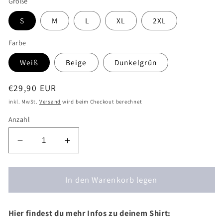
Größe
S
M
L
XL
2XL
Farbe
Weiß
Beige
Dunkelgrün
Normaler
€29,90 EUR
Preis
inkl. MwSt.
Versand
wird beim Checkout berechnet
Anzahl
Verringere
Erhöhe
die
die
Menge
Menge
für
In den Warenkorb legen
für
T-
T-
Shirt
Shirt
Hier findest du mehr Infos zu deinem Shirt:
Herbst
Herbst