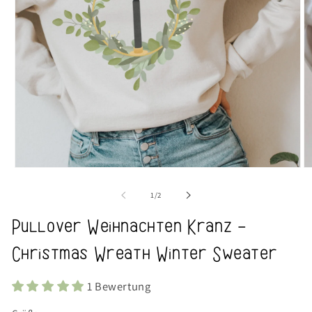
Medien
M
1
2
in
in
von
1
/
2
Modal
M
öffnen
öf
Pullover Weihnachten Kranz -
Christmas Wreath Winter Sweater
1 Bewertung