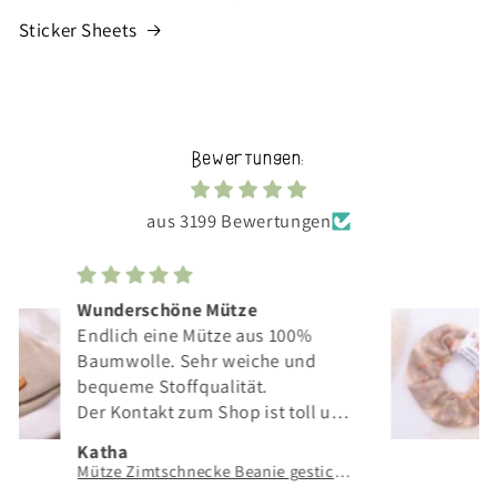
Sticker Sheets
Bewertungen:
aus 3199 Bewertungen
Scrunchie
Ein Scrunchie das nicht jeder hat.
Liebevolles Design und tolle
Verarbeitung.
Es hält auch sicher meine langen
Haare.
Katha
Scrunchie Gänse Haarband Wiese Gans - handgezeichneter & handgenähter Haargummi