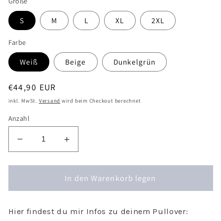
Größe
S
M
L
XL
2XL
Farbe
Weiß
Beige
Dunkelgrün
Normaler
€44,90 EUR
Preis
inkl. MwSt.
Versand
wird beim Checkout berechnet
Anzahl
Verringere
Erhöhe
die
die
Menge
Menge
für
In den Warenkorb legen
für
Pullover
Pullover
Weihnachten
Weihnachten
Kranz
Kranz
Hier findest du mir Infos zu deinem Pullover: