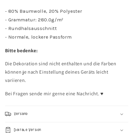
-
-
Christmas
Christmas
- 80% Baumwolle, 20% Polyester
Wreath
Wreath
- Grammatur: 280.0g/m²
Winter
Winter
Sweater
Sweater
- Rundhalsausschnitt
- Normale, lockere Passform
Bitte bedenke:
Die Dekoration sind nicht enthalten und die Farben
können je nach Einstellung deines Geräts leicht
variieren.
Bei Fragen sende mir gerne eine Nachricht. ♥︎
Versand
Digitale Version