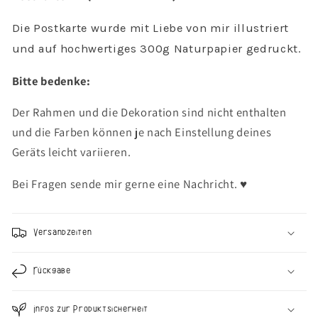
Let&#39;s
Let&#39;s
get
get
Die Postkarte wurde mit Liebe von mir illustriert
lost
lost
und auf hochwertiges 300g Naturpapier gedruckt.
together
together
-
-
Bitte bedenke:
Abenteuer
Abenteuer
Der Rahmen und die Dekoration sind nicht enthalten
und die Farben können je nach Einstellung deines
Geräts leicht variieren.
Bei Fragen sende mir gerne eine Nachricht. ♥︎
Versandzeiten
Rückgabe
Infos zur Produktsicherheit