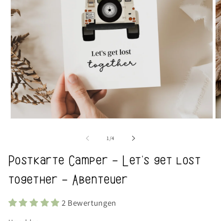
Medien
M
1
2
in
in
von
1
/
4
Modal
M
öffnen
öf
Postkarte Camper - Let's get lost
together - Abenteuer
2 Bewertungen