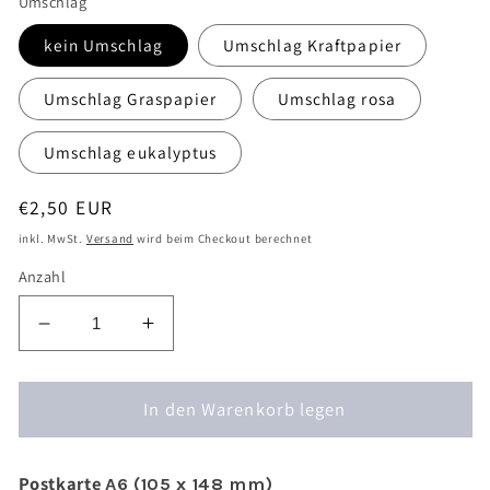
Umschlag
kein Umschlag
Umschlag Kraftpapier
Umschlag Graspapier
Umschlag rosa
Umschlag eukalyptus
Normaler
€2,50 EUR
Preis
inkl. MwSt.
Versand
wird beim Checkout berechnet
Anzahl
Verringere
Erhöhe
die
die
Menge
Menge
für
In den Warenkorb legen
für
Postkarte
Postkarte
Camper
Camper
Postkarte
-
-
A6 (105 x 148 mm)