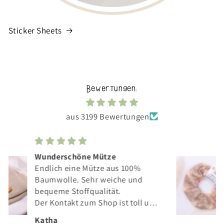
Sticker Sheets
Bewertungen:
aus 3199 Bewertungen
Scrunchie
Ein Scrunchie das nicht jeder hat.
Liebevolles Design und tolle
Verarbeitung.
Es hält auch sicher meine langen
Haare.
Katha