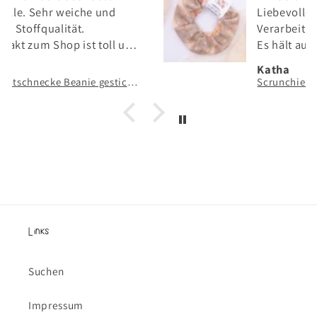
Liebevolles Design und tolle
Verarbeitung.
Es hält auch sicher meine langen
Haare.
Katha
Scrunchie Gänse Haarband Wiese Gans - handgezeichneter & handgenähter Haargummi
Links
Suchen
Impressum