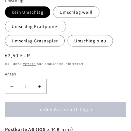
Umschlag
kein Umschlag
Umschlag weiß
Umschlag Kraftpapier
Umschlag Graspapier
Umschlag blau
Normaler
€2,50 EUR
Preis
inkl. MwSt.
Versand
wird beim Checkout berechnet
Anzahl
Verringere
Erhöhe
die
die
Menge
Menge
für
In den Warenkorb legen
für
Postkarte
Postkarte
Camper
Camper
Postkarte
Island
Island
A6 (105 x 148 mm)