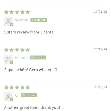
Sort by
17/01/25
Vicenta
5 stars review from Vicenta
20/12/24
Kianna
Super schön! Gern wieder! 🫶
20/10/24
C.
Another great item, thank you!