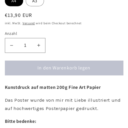
A4
A3
Normaler
€13,90 EUR
Preis
inkl. MwSt.
Versand
wird beim Checkout berechnet
Anzahl
Verringere
Erhöhe
die
die
Menge
Menge
für
In den Warenkorb legen
für
Poster
Poster
Dachs
Dachs
Kunstdruck auf matten 200g Fine Art Papier
-
-
Kinderbild
Kinderbild
Das Poster wurde von mir mit Liebe illustriert und
Waldtiere
Waldtiere
auf hochwertiges Posterpapier gedruckt.
Bitte bedenke: