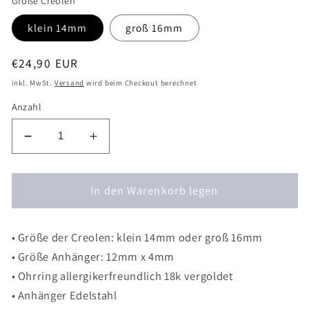
Größe Creolen
klein 14mm
groß 16mm
Normaler
€24,90 EUR
Preis
inkl. MwSt.
Versand
wird beim Checkout berechnet
Anzahl
Verringere
Erhöhe
die
die
Menge
Menge
für
In den Warenkorb legen
für
Ohrringe
Ohrringe
Konfetti
Konfetti
• Größe der Creolen: klein 14mm oder groß 16mm
Creolen
Creolen
Abstrakte
Abstrakte
• Größe Anhänger: 12mm x 4mm
Form
Form
• Ohrring allergikerfreundlich 18k vergoldet
-
-
• Anhänger Edelstahl
leichte
leichte