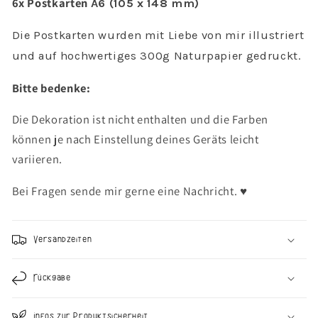
6x Postkarten
Geburtstag
Geburtstag
A6 (105 x 148 mm)
I
I
Die Postkarten wurden mit Liebe von mir illustriert
und auf hochwertiges 300g Naturpapier gedruckt.
Bitte bedenke:
Die Dekoration ist nicht enthalten und die Farben
können je nach Einstellung deines Geräts leicht
variieren.
Bei Fragen sende mir gerne eine Nachricht. ♥︎
Versandzeiten
Rückgabe
Infos zur Produktsicherheit