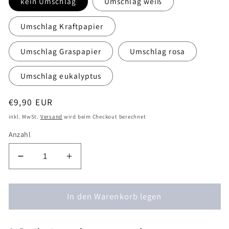
kein Umschlag
Umschlag weiß
Umschlag Kraftpapier
Umschlag Graspapier
Umschlag rosa
Umschlag eukalyptus
Normaler
€9,90 EUR
Preis
inkl. MwSt.
Versand
wird beim Checkout berechnet
Anzahl
Verringere
Erhöhe
die
die
Menge
Menge
für
In den Warenkorb legen
für
Postkarten-
Postkarten-
Set
Set