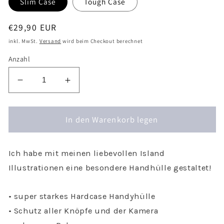
Slim Case
Tough Case
Normaler
€29,90 EUR
Preis
inkl. MwSt.
Versand
wird beim Checkout berechnet
Anzahl
Verringere
Erhöhe
die
die
Menge
Menge
für
In den Warenkorb legen
für
Handyhülle
Handyhülle
Island
Island
Skandinavien
Skandinavien
Ich habe mit meinen liebevollen Island
für
für
Illustrationen eine besondere Handhülle gestaltet!
iPhone
iPhone
-
-
• super starkes Hardcase Handyhülle
Hard
Hard
Case
Case
• Schutz aller Knöpfe und der Kamera
Hülle
Hülle