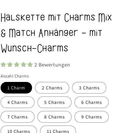
Halskette mit Charms Mix
& Match Anhänger - mit
Wunsch-Charms
2 Bewertungen
Anzahl Charms
1 Charm
2 Charms
3 Charms
4 Charms
5 Charms
6 Charms
7 Charms
8 Charms
9 Charms
10 Charms
11 Charms