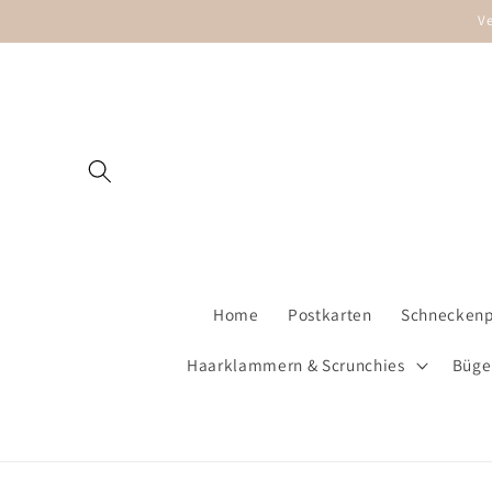
Direkt
V
zum
Inhalt
Home
Postkarten
Schneckenpo
Haarklammern & Scrunchies
Büge