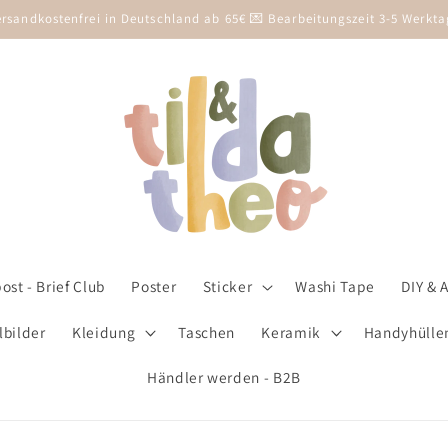
ersandkostenfrei in Deutschland ab 65€ 💌 Bearbeitungszeit 3-5 Werkta
st - Brief Club
Poster
Sticker
Washi Tape
DIY & 
lbilder
Kleidung
Taschen
Keramik
Handyhülle
Händler werden - B2B