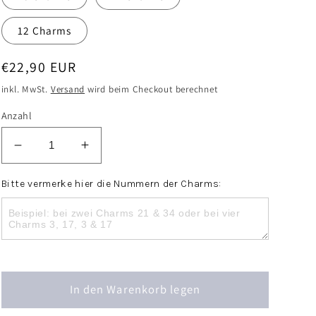
12 Charms
Normaler
€22,90 EUR
Preis
inkl. MwSt.
Versand
wird beim Checkout berechnet
Anzahl
Verringere
Erhöhe
die
die
Menge
Menge
Bitte vermerke hier die Nummern der Charms:
für
für
Halskette
Halskette
mit
mit
Charms
Charms
Mix
Mix
&amp;
&amp;
In den Warenkorb legen
Match
Match
Anhänger
Anhänger