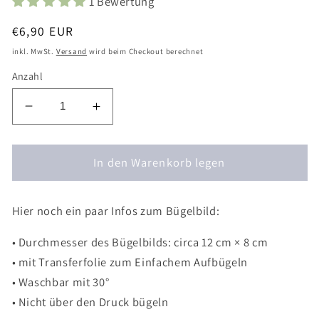
1 Bewertung
Normaler
€6,90 EUR
Preis
inkl. MwSt.
Versand
wird beim Checkout berechnet
Anzahl
Verringere
Erhöhe
die
die
Menge
Menge
für
In den Warenkorb legen
für
Bügelbild
Bügelbild
Pflanze
Pflanze
Hier noch ein paar Infos zum Bügelbild:
Hängepflanze
Hängepflanze
Aufnäher
Aufnäher
• Durchmesser des Bügelbilds: circa 12 cm × 8 cm
Zimmerpflanze
Zimmerpflanze
-
-
• mit Transferfolie zum Einfachem Aufbügeln
Geschenk
Geschenk
• Waschbar mit 30°
Shirt
Shirt
• Nicht über den Druck bügeln
verzieren
verzieren