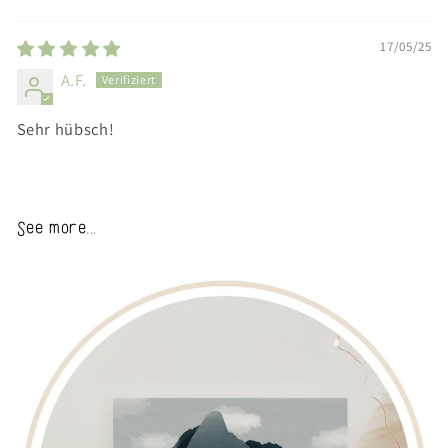
Sort by
17/05/25
A.F.
Sehr hübsch!
See more...