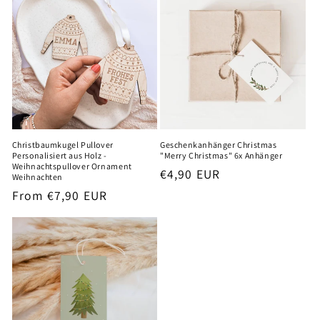
c
t
i
o
n
Christbaumkugel Pullover
Geschenkanhänger Christmas
Personalisiert aus Holz -
"Merry Christmas" 6x Anhänger
:
Weihnachtspullover Ornament
Regular
€4,90 EUR
Weihnachten
price
Regular
From €7,90 EUR
price