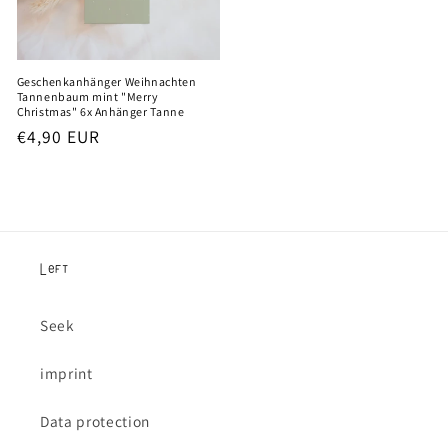
Geschenkanhänger Weihnachten
Tannenbaum mint "Merry
Christmas" 6x Anhänger Tanne
Regular
€4,90 EUR
price
Left
Seek
imprint
Data protection