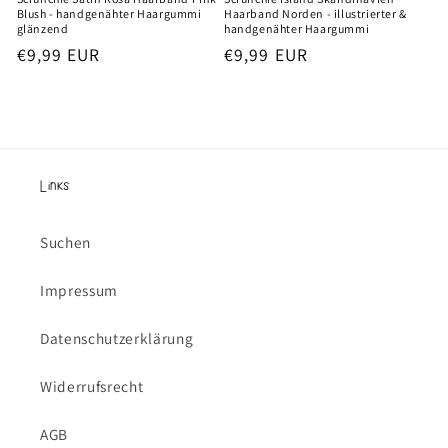
Blush - handgenähter Haargummi
Haarband Norden - illustrierter &
glänzend
handgenähter Haargummi
Normaler
€9,99 EUR
Normaler
€9,99 EUR
Preis
Preis
Links
Suchen
Impressum
Datenschutzerklärung
Widerrufsrecht
AGB