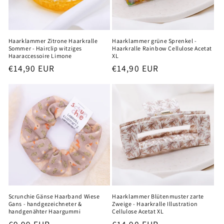
Haarklammer Zitrone Haarkralle
Haarklammer grüne Sprenkel -
Sommer - Hairclip witziges
Haarkralle Rainbow Cellulose Acetat
Haaraccessoire Limone
XL
Normaler
€14,90 EUR
Normaler
€14,90 EUR
Preis
Preis
Scrunchie Gänse Haarband Wiese
Haarklammer Blütenmuster zarte
Gans - handgezeichneter &
Zweige - Haarkralle Illustration
handgenähter Haargummi
Cellulose Acetat XL