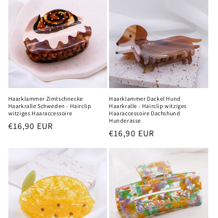
o
r
i
e
:
Haarklammer Zimtschnecke
Haarklammer Dackel Hund
Haarkralle Schweden - Hairclip
Haarkralle - Hairclip witziges
witziges Haaraccessoire
Haaraccessoire Dachshund
Hunderasse
Normaler
€16,90 EUR
Normaler
€16,90 EUR
Preis
Preis