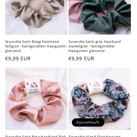
Scrunchie Satin Beige Haarband
Scrunchie Satin grün Haarband
hellgrün - handgenähter Haargummi
dunkelgrün - handgenähter
glänzend
Haargummi glänzend
Normaler
€9,99 EUR
Normaler
€9,99 EUR
Preis
Preis
Ausverkauft
Scrunchie Satin Rosa Haarband Pink
Scrunchie Island Skandinavien