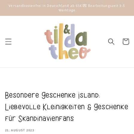
Direkt
Versandkostenfrei in Deutschland ab 65€ 💌 Bearbeitungszeit 3-5
zum
Werktage
Inhalt
Warenko
Besondere Geschenke Island:
Liebevolle Kleinigkeiten & Geschenke
für Skandinavienfans
21. AUGUST 2023